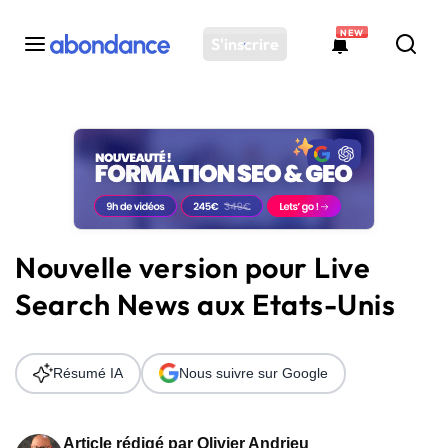
NEW
S'inscrire
Toutes les actus
Actus SEO
Plateforme
Outils
Solutions
Nouvelle version pour Live
Ressources
Search News aux Etats-Unis
Audit SEO
Résumé IA
Nous suivre sur Google
Article rédigé par
Olivier Andrieu