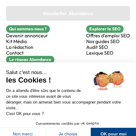
Newsletter Abondance
Qui sommes-nous ?
Explorer le SEO
Devenir annonceur
Offres d'emploi SEO
Kit Média
Nos guides SEO
La rédaction
Audit SEO
Contact
Lexique SEO
Le réseau Abondance
FormaSEO
Réacteur
alfie formation
Sur LinkedIn
Sur Youtube
Sur X
Sur Facebook
Crédits
Mentions légales
Newsletter Abondance
CGV
Confidentialité