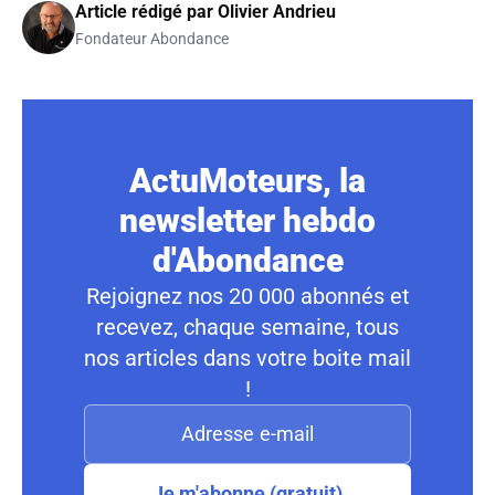
Article rédigé par
Olivier Andrieu
Fondateur Abondance
ActuMoteurs, la
newsletter hebdo
d'Abondance
Rejoignez nos 20 000 abonnés et
recevez, chaque semaine, tous
nos articles dans votre boite mail
!
Je m'abonne (gratuit)