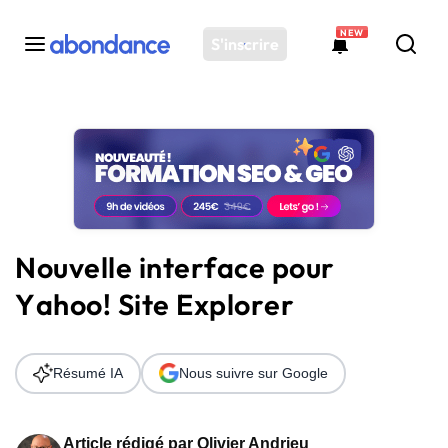
NEW
S'inscrire
Toutes les actus
Actus SEO
Plateforme
Outils
Solutions
Nouvelle interface pour
Ressources
Yahoo! Site Explorer
Audit SEO
Résumé IA
Nous suivre sur Google
Article rédigé par
Olivier Andrieu