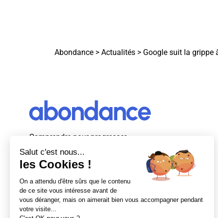
Abondance
>
Actualités
>
Google suit la grippe à
Comprendre pour progresser
Abondance, le premier média d’actualité
autour du SEO et des moteurs de recherche
en France.