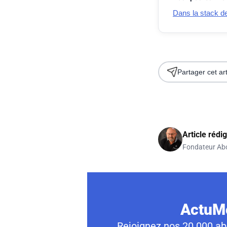
Dans la stack de 
Partager cet art
Article rédi
Fondateur Ab
ActuMo
Rejoignez nos 20 000 abo