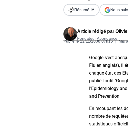
Wordpress
Télécharger l'Ebook
Résumé IA
Nous suiv
Shopify
PrestaShop
Article rédigé par
Olivi
Fondateur Abondance
Publié le 12/11/2008 07h15
|
Mis à
Google s'est aperçu
Flu en anglais), il
Formation SEO & GEO - Edition
chaque état des Etat
244.30€ HT au lieu de 349€ pendant 1 mois !
publié l'outil "Goo
Je découvre !
l'
Epidemiology and P
and Prevention
.
En recoupant les don
nombre de requêtes 
statistiques officie