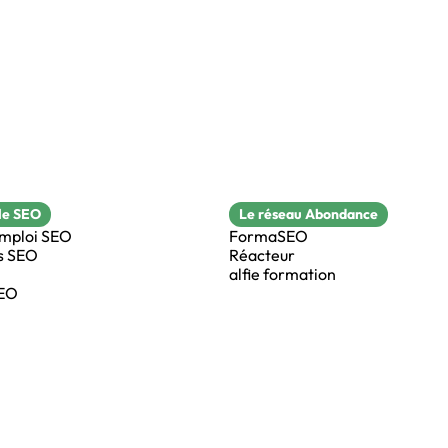
le SEO
Le réseau Abondance
emploi SEO
FormaSEO
s SEO
Réacteur
alfie formation
SEO