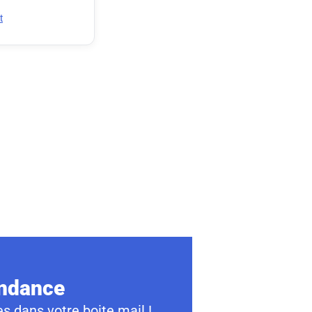
t
ondance
s dans votre boite mail !