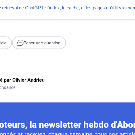
retrieval de ChatGPT : l’index, le cache, et les pages qu’il lit vraimen
icle
Poser une question
gé par
Olivier Andrieu
ondance
teurs, la newsletter hebdo d'Ab
nnés et recevez, chaque semaine, tous nos article