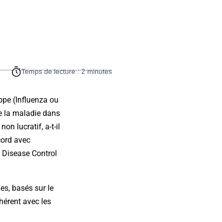
Temps de lecture : 2 minutes
ippe (Influenza ou
de la maladie dans
on lucratif, a-t-il
cord avec
r Disease Control
es, basés sur le
hérent avec les