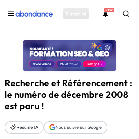
NEW
S'inscrire
Toutes les actus
Actus SEO
Plateforme
Outils
Solutions
Recherche et Référencement :
Ressources
le numéro de décembre 2008
Audit SEO
est paru !
Résumé IA
Nous suivre sur Google