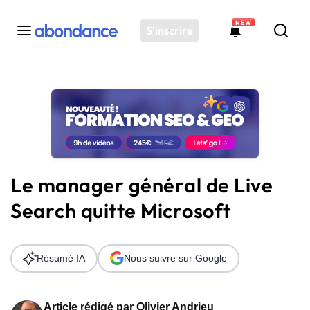
NEW
S'inscrire
Toutes les actus
Actus SEO
Plateforme
Outils
Solutions
Le manager général de Live
Ressources
Search quitte Microsoft
Audit SEO
Résumé IA
Nous suivre sur Google
Article rédigé par
Olivier Andrieu