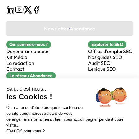
Newsletter Abondance
Qui sommes-nous ?
Explorer le SEO
Devenir annonceur
Offres d'emploi SEO
Kit Média
Nos guides SEO
La rédaction
Audit SEO
Contact
Lexique SEO
Le réseau Abondance
FormaSEO
Réacteur
alfie formation
Sur LinkedIn
Sur Youtube
Sur X
Sur Facebook
Crédits
Mentions légales
Newsletter Abondance