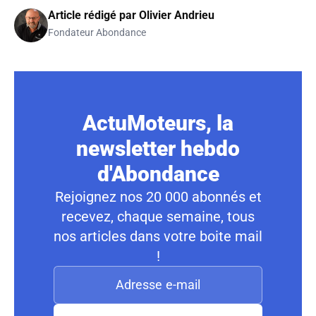
Article rédigé par
Olivier Andrieu
Fondateur Abondance
ActuMoteurs, la
newsletter hebdo
d'Abondance
Rejoignez nos 20 000 abonnés et
recevez, chaque semaine, tous
nos articles dans votre boite mail
!