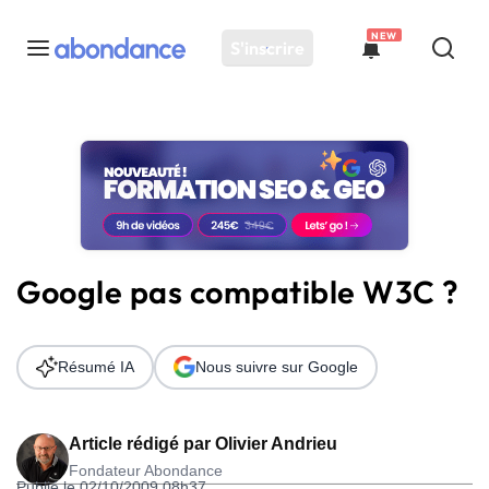
NEW
S'inscrire
Toutes les actus
Actus SEO
Plateforme
Outils
Solutions
Google pas compatible W3C ?
Ressources
Audit SEO
Résumé IA
Nous suivre sur Google
Article rédigé par
Olivier Andrieu
Fondateur Abondance
Publié le 02/10/2009 08h37