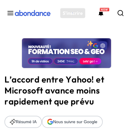
NEW
S'inscrire
Toutes les actus
Actus SEO
Plateforme
Outils
Solutions
L’accord entre Yahoo! et
Ressources
Microsoft avance moins
Audit SEO
rapidement que prévu
Résumé IA
Nous suivre sur Google