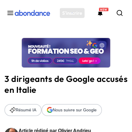
NEW
S'inscrire
Toutes les actus
Actus SEO
Plateforme
Outils
Solutions
3 dirigeants de Google accusés
Ressources
en Italie
Audit SEO
Résumé IA
Nous suivre sur Google
Article rédigé par
Olivier Andrieu