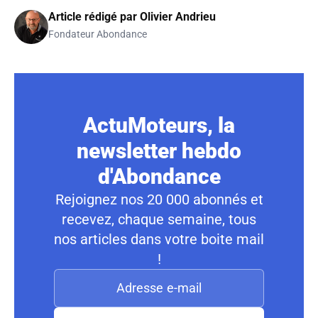
Article rédigé par
Olivier Andrieu
Fondateur Abondance
ActuMoteurs, la
newsletter hebdo
d'Abondance
Rejoignez nos 20 000 abonnés et
recevez, chaque semaine, tous
nos articles dans votre boite mail
!