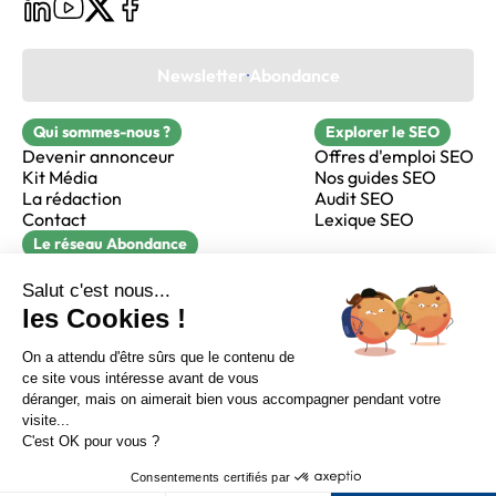
Newsletter Abondance
Qui sommes-nous ?
Explorer le SEO
Devenir annonceur
Offres d'emploi SEO
Kit Média
Nos guides SEO
La rédaction
Audit SEO
Contact
Lexique SEO
Le réseau Abondance
FormaSEO
Réacteur
alfie formation
Sur LinkedIn
Sur Youtube
Sur X
Sur Facebook
Crédits
Mentions légales
Newsletter Abondance
CGV