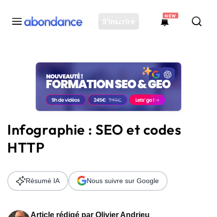
NEW
S'inscrire
Toutes les actus
Actus SEO
Plateforme
Outils
Solutions
Infographie : SEO et codes
Ressources
HTTP
Audit SEO
Résumé IA
Nous suivre sur Google
Article rédigé par
Olivier Andrieu