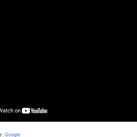
e :
Google