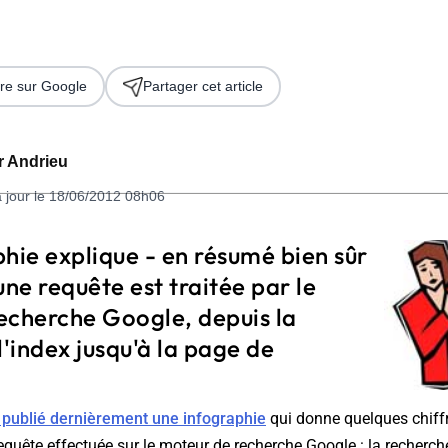
re sur Google
Partager cet article
er Andrieu
à jour le 18/06/2012 08h06
 2026
hie explique - en résumé bien sûr
e requête est traitée par le
echerche Google, depuis la
l'index jusqu'à la page de
publié dernièrement une infographie
qui donne quelques chiffr
equête effectuée sur le moteur de recherche Google : la recherch