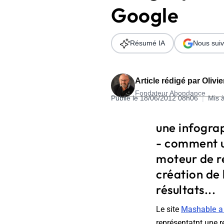
Google
Wordpress
Télécharger l'Ebook
Shopify
Résumé IA
Nous suiv
PrestaShop
Article rédigé par
Olivi
Fondateur Abondance
Publié le 18/06/2012 08h06
|
Mis 
Formation SEO & GEO - Edition
une infograp
244.30€ HT au lieu de 349€ pendant 1 mois !
- comment un
Je découvre !
moteur de r
création de 
résultats...
Le site
Mashable a 
représentatnt une r