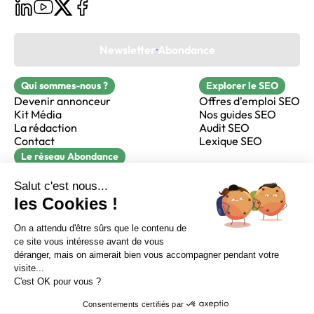
Newsletter Abondance
Qui sommes-nous ?
Explorer le SEO
Devenir annonceur
Offres d'emploi SEO
Kit Média
Nos guides SEO
La rédaction
Audit SEO
Contact
Lexique SEO
Le réseau Abondance
FormaSEO
Réacteur
alfie formation
Sur LinkedIn
Sur Youtube
Sur X
Sur Facebook
Crédits
Mentions légales
Newsletter Abondance
CGV