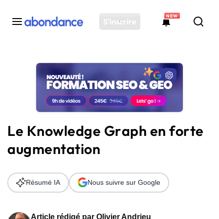
NEW
S'inscrire
Toutes les actus
Actus SEO
Plateforme
Outils
Solutions
Le Knowledge Graph en forte
Ressources
augmentation
Audit SEO
Résumé IA
Nous suivre sur Google
Article rédigé par
Olivier Andrieu