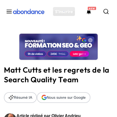
NEW
S'inscrire
Toutes les actus
Actus SEO
Plateforme
Outils
Solutions
Matt Cutts et les regrets de la
Ressources
Search Quality Team
Audit SEO
Résumé IA
Nous suivre sur Google
Article rédigé par
Olivier Andrieu