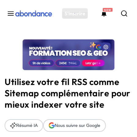
NEW
S'inscrire
Toutes les actus
Actus SEO
Plateforme
Outils
Solutions
Utilisez votre fil RSS comme
Ressources
Sitemap complémentaire pour
Audit SEO
mieux indexer votre site
Résumé IA
Nous suivre sur Google