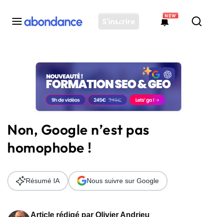
NEW
S'inscrire
Toutes les actus
Actus SEO
Plateforme
Outils
Solutions
Non, Google n’est pas
Ressources
homophobe !
Audit SEO
Résumé IA
Nous suivre sur Google
Article rédigé par
Olivier Andrieu