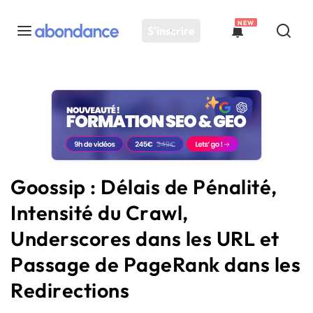
NEW
S'inscrire
Toutes les actus
Actus SEO
Plateforme
Outils
Solutions
Goossip : Délais de Pénalité,
Ressources
Intensité du Crawl,
Audit SEO
Underscores dans les URL et
Passage de PageRank dans les
Redirections