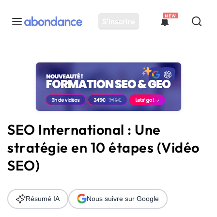
NEW
S'inscrire
Toutes les actus
Actus SEO
Plateforme
Outils
Solutions
SEO International : Une
Ressources
stratégie en 10 étapes (Vidéo
Audit SEO
SEO)
Résumé IA
Nous suivre sur Google