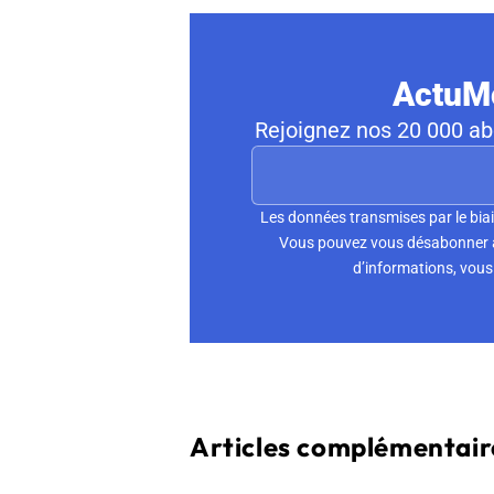
ActuMo
Rejoignez nos 20 000 abo
Les données transmises par le biai
Vous pouvez vous désabonner à 
d’informations, vous 
Articles complémentaire