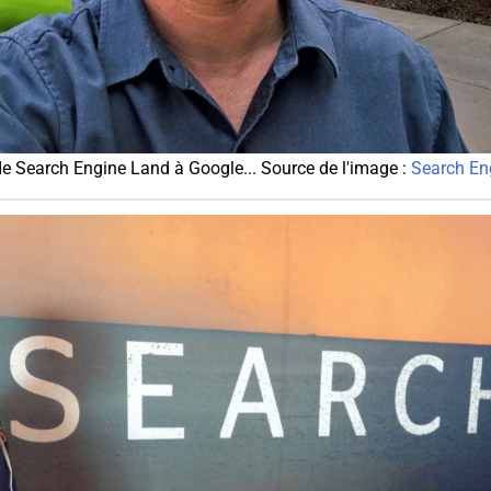
de Search Engine Land à Google... Source de l'image :
Search En