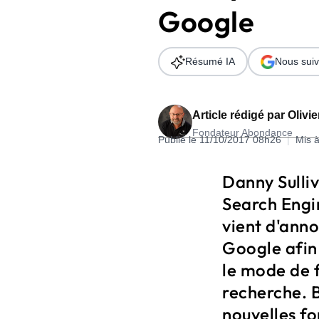
Google
Wordpress
Télécharger l'Ebook
Shopify
Résumé IA
Nous suiv
PrestaShop
Article rédigé par
Olivi
Fondateur Abondance
Publié le 11/10/2017 08h26
|
Mis à
Formation SEO & GEO - Edition
Danny Sulli
244.30€ HT au lieu de 349€ pendant 1 mois !
Search Engi
Je découvre !
vient d'anno
Google afin
le mode de 
recherche. 
nouvelles fo