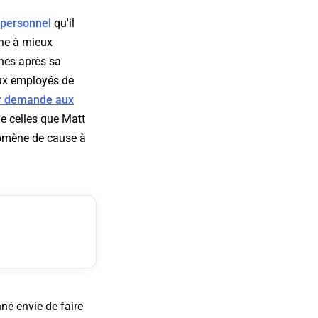
 personnel
qu'il
che à mieux
nes après sa
aux employés de
r demande aux
ue celles que Matt
nomène de cause à
né envie de faire