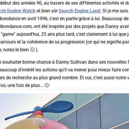
début des années 90, au travers de ses différentes activités et do
rch Engine Watch
et bien sûr
Search Engine Land
. Si je me sui
ondance en avril 1996, c'est en partie grâce à lui. Beaucoup de 
bondance.com, ont été inspirés par des projets que Danny avait 
"game" aujourd'hui, 25 ans plus tard, c'est clairement à lui que je 
parcours et la cohérence de sa progression (ce qui ne signifie pa
 notez-le bien 🙂 ).
ue souhaiter bonne chance à Danny Sullivan dans ses nouvelles 
aucoup d'intérêt les actions qu'il va mener pour mieux faire co
 de recherche au plus grand nombre. Et oui, c'est aussi notre 
moi, une fois de plus... 🙂