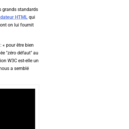
s grands standards
idateur HTML
qui
ont on lui fournit
 « pour être bien
lée "zéro défaut" au
tion W3C est-elle un
l nous a semblé