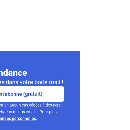
ondance
s dans votre boite mail !
m'abonne (gratuit)
nt en aucun cas cédées à des tiers.
chacun de nos emails. Pour plus
onnées personnelles
.