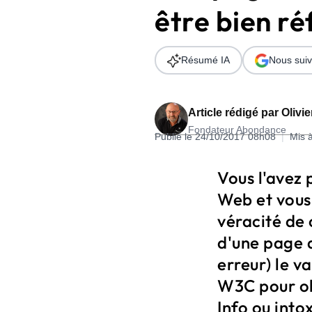
être bien r
Wordpress
Télécharger l'Ebook
Shopify
Résumé IA
Nous suiv
PrestaShop
Article rédigé par
Olivi
Fondateur Abondance
Publié le 24/10/2017 08h08
|
Mis 
Formation SEO & GEO - Edition
Vous l'avez 
244.30€ HT au lieu de 349€ pendant 1 mois !
Web et vous 
Je découvre !
véracité de 
d'une page d
erreur) le v
W3C pour obt
Info ou into