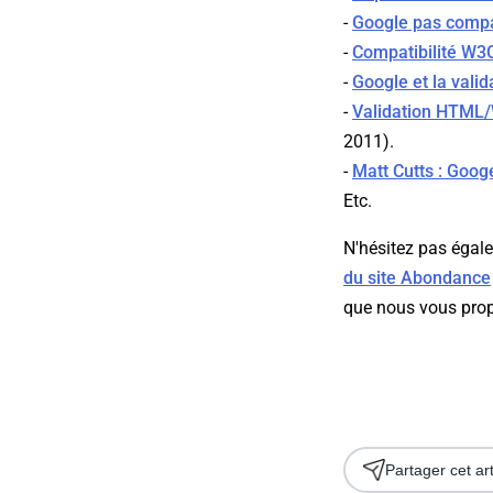
-
Google pas compa
-
Compatibilité W3C
-
Google et la vali
-
Validation HTML/
2011).
-
Matt Cutts : Goog
Etc.
N'hésitez pas égale
du site Abondance
que nous vous pro
Partager cet art