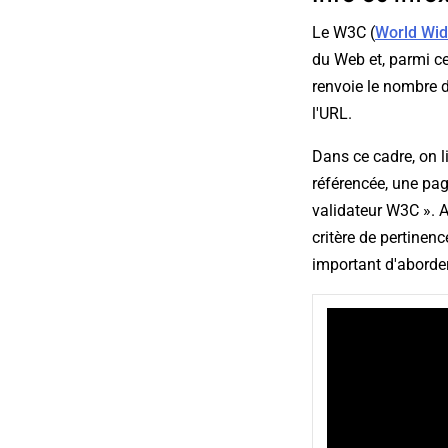
Le W3C (
World Wi
du Web et, parmi c
renvoie le nombre d
l'URL.
Dans ce cadre, on l
référencée, une pag
validateur W3C ». A
critère de pertinenc
important d'aborder