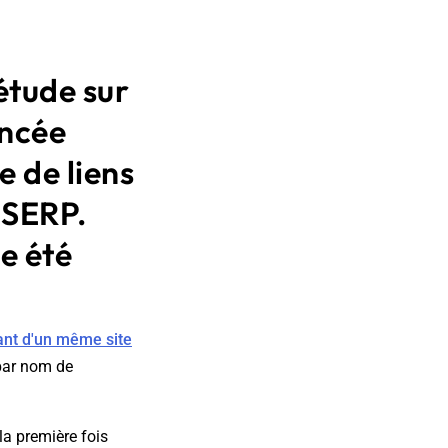
étude sur
ancée
e de liens
 SERP.
le été
ant d'un même site
 par nom de
la première fois