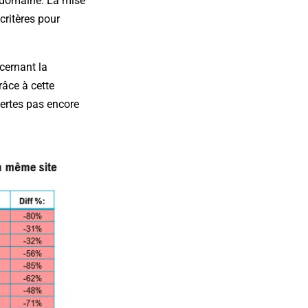
 domaine. La mise
 critères pour
cernant la
râce à cette
certes pas encore