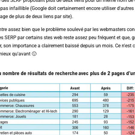
e des SERP proposant plus de deux liens pour un même nom de
 pas infaillible (Google doit certainement encore utiliser d'autres
hage de plus de deux liens par site).
ontre assez bien que le problème soulevé par les webmasters con
es SERP par certains stes web reste assez peu fréquent et que, g
r, son importance a clairement baissé depuis un mois. Ce n'est 
 mieux qu'avant 🙂