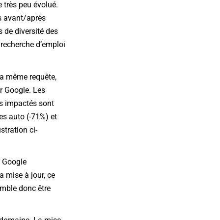
 très peu évolué.
es avant/après
 de diversité des
a recherche d’emploi
 la même requête,
ar Google. Les
us impactés sont
ces auto (-71%) et
tration ci-
e Google
a mise à jour, ce
emble donc être