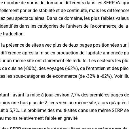
, le nombre de noms de domaine différents dans les SERP n'a que
ellement parler de stabilité et de continuité, mais les différenc
sez peu spectaculaires. Dans ce domaine, les plus faibles valeurs
 identifiés dans les catégories de l’univers de l’e-commerce, de l
e traduction.
 la présence de sites avec plus de deux pages positionnées sur
e différence après la mise en production de l'update annoncée p
pour un même site ont clairement été réduits. Les secteurs les pl
 de cuisine (-80%), des voyages (-62%), de l'entretien et des piè
es les sous-catégories de e-commerce (de -32% à -62%). Voir illus
rtant : avant la mise à jour, environ 7,7% des premières pages d
ins une fois plus de 2 liens vers un même site, alors qu'après l
uit à 5,7%. Le problème des multi-sites dans une même SERP s
au moins relativement faible en gravité.