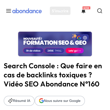
NEW
S'inscrire
Toutes les actus
Actus SEO
Plateforme
Outils
Solutions
Search Console : Que faire en
Ressources
cas de backlinks toxiques ?
Audit SEO
Vidéo SEO Abondance N°160
Résumé IA
Nous suivre sur Google