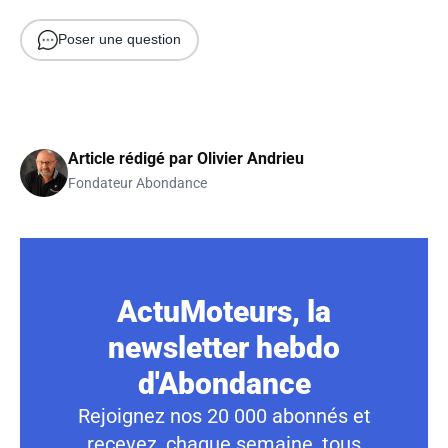
Poser une question
Article rédigé par
Olivier Andrieu
Fondateur Abondance
ActuMoteurs, la
newsletter hebdo
d'Abondance
Rejoignez nos 20 000 abonnés et
recevez, chaque semaine, tous