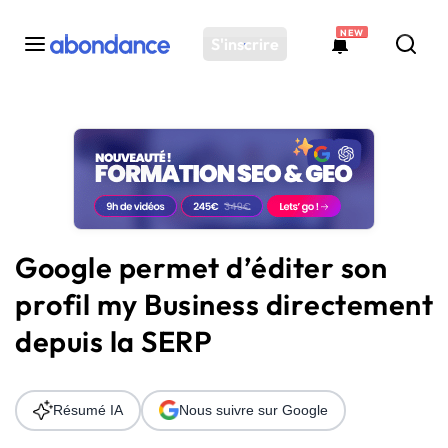
NEW
S'inscrire
Toutes les actus
Actus SEO
Plateforme
Outils
Solutions
Google permet d’éditer son
Ressources
profil my Business directement
Audit SEO
depuis la SERP
Résumé IA
Nous suivre sur Google