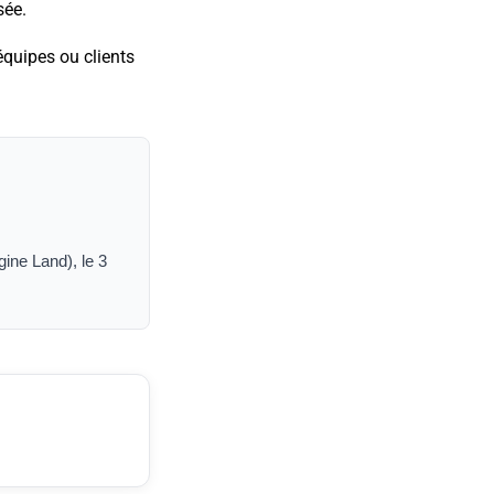
sée.
 équipes ou clients
ine Land), le 3