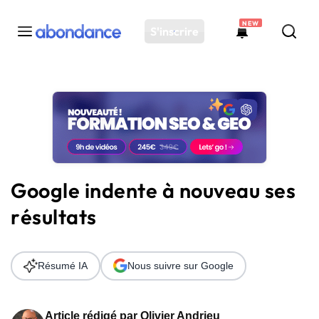
NEW
S'inscrire
Toutes les actus
Actus SEO
Plateforme
Outils
Solutions
Google indente à nouveau ses
Ressources
résultats
Audit SEO
Résumé IA
Nous suivre sur Google
Article rédigé par
Olivier Andrieu