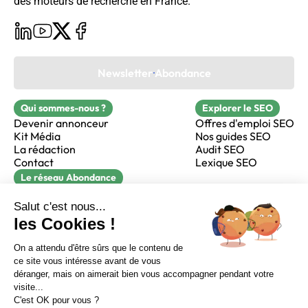
des moteurs de recherche en France.
Newsletter Abondance
Qui sommes-nous ?
Explorer le SEO
Devenir annonceur
Offres d'emploi SEO
Kit Média
Nos guides SEO
La rédaction
Audit SEO
Contact
Lexique SEO
Le réseau Abondance
FormaSEO
Réacteur
alfie formation
Sur LinkedIn
Sur Youtube
Sur X
Sur Facebook
Crédits