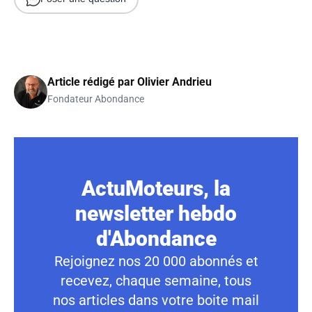
Article rédigé par
Olivier Andrieu
Fondateur Abondance
ActuMoteurs, la
newsletter hebdo
d'Abondance
Rejoignez nos 20 000 abonnés et
recevez, chaque semaine, tous
nos articles dans votre boite mail