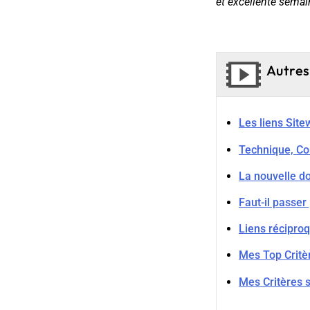
et excellente semai
Autres
Les liens Site
Technique, Con
La nouvelle do
Faut-il passer
Liens récipro
Mes Top Critèr
Mes Critères s