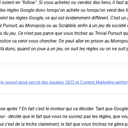
 soient en "follow". Si vous achetez ou vendez des liens, il faut q
 les règles Google donc lorsqu'on achète ou lorsqu'on vend des li
freint les règles Google, ce qui est évidemment différent. C'est u
al Pursuit, au Monopoly ou au Scrabble, enfin à un jeu de société
s du jeu. Ce n'est pas parce que vous trichez au Trivial Pursuit qu
 police va venir vous chercher. On peut aller en prison au Monopol
ilà donc, quand on joue à un jeu, on suit les règles ou on ne suit 
t le nouvel atout secret des équipes SEO et Content Marketing perfo
se après ? En fait c'est le moteur qui va décider. Tant que Google
r - décide que le fait que vous ne suiviez pas les règles, que vou
e c'est de la triche clairement, le fait que vous trichiez ne gêne