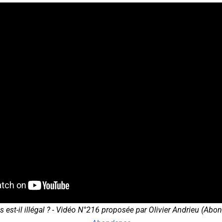
s est-il illégal ? - Vidéo N°216 proposée par Olivier Andrieu (Abo