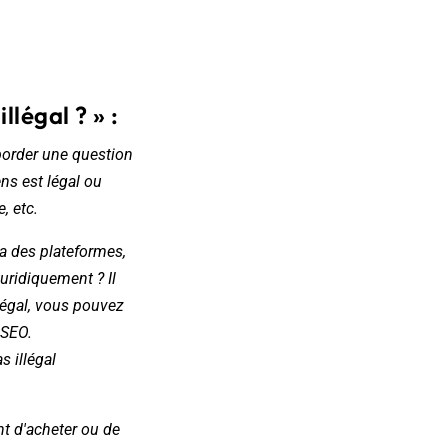
llégal ? » :
border une question
ens est légal ou
, etc.
ia des plateformes,
juridiquement ? Il
llégal, vous pouvez
 SEO.
s illégal
nt d'acheter ou de