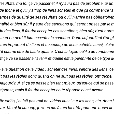
 résultats, ma foi ça va passer et il n'y aura pas de problème. Si u
 de triche et qu'il y a trop de liens achetés et que ça commence "à 
mes de qualité de ses résultats ou qu'il n'arrive pas obligatoirem
énalité et bien sûr il y aura des sanctions qui seront prises par le
 des liens, il faudra accepter ces sanctions, bien sûr, c'est norm
uand on perd il faut accepter la sanction. Donc aujourd'hui Goog
ès important de liens et beaucoup de liens achetés aussi, clair
'il estime être de faible qualité. C'est la façon qu'il a de fonction
 ça va se passer à l'avenir et quelle est la pérennité de ce type 
 la question de la vidéo : acheter des liens, vendre des liens, ce n
it pas les règles donc quand on ne suit pas les règles, ont triche.
 Aujourd'hui, si ça se passe bien tant mieux, qu'est-ce qui se passe
réponse, mais il faudra accepter cette réponse et cet avenir.
ite vidéo, j'ai fait pas mal de vidéos aussi sur les liens, etc. don
vre. Merci beaucoup, je vous dis à très bientôt pour une nouvel