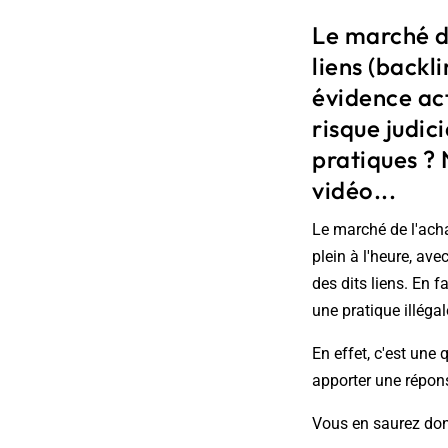
Le marché de
liens (backl
évidence act
risque judici
pratiques ?
vidéo...
Le marché de l'acha
plein à l'heure, av
des dits liens. En f
une pratique illégal
En effet, c'est une 
apporter une réponse
Vous en saurez don