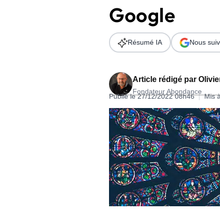
Google
Wordpress
Télécharger l'Ebook
Shopify
Résumé IA
Nous suiv
PrestaShop
Article rédigé par
Olivi
Fondateur Abondance
Publié le 27/12/2022 08h46
|
Mis 
Formation SEO & GEO - Edition
244.30€ HT au lieu de 349€ pendant 1 mois !
Je découvre !