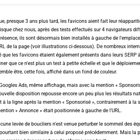
ue, presque 3 ans plus tard, les favicons aient fait leur réappari
sque chez nous, après des tests effectués sur 4 navigateurs dif
présence, ils sont désormais bien installés à gauche de l'empla
URL de la page (voir illustrations ci-dessous). De nombreux inter
que les favicons étaient également présents dans leurs SERP à 
r que ce n'est plus un test à petite échelle et que le déploiement
emble être, cette fois, affiché dans un fond de couleur.
s Googles Ads, même affichage, mais avec la mention « Sponsori
uvelle disposition repousse encore un peu plus les résultats natu
t à la ligne après la mention « Sponsorisé », contrairement à la 
ention « Annonce » était positionnée à gauche de l'URL.
cune levée de boucliers n'est venue perturber le sommeil des é
 pourtant bien similaire à celui proposé précédemment. Mais la p