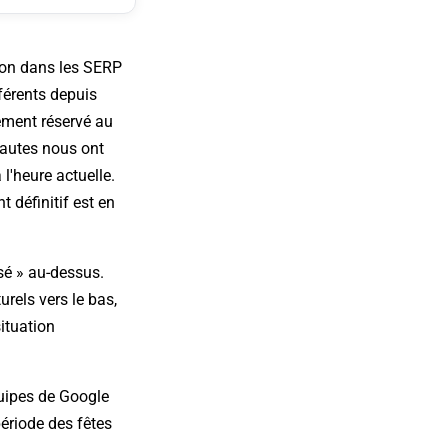
tion dans les SERP
férents depuis
cement réservé au
nautes nous ont
l'heure actuelle.
 définitif est en
sé » au-dessus.
rels vers le bas,
situation
quipes de Google
ériode des fêtes