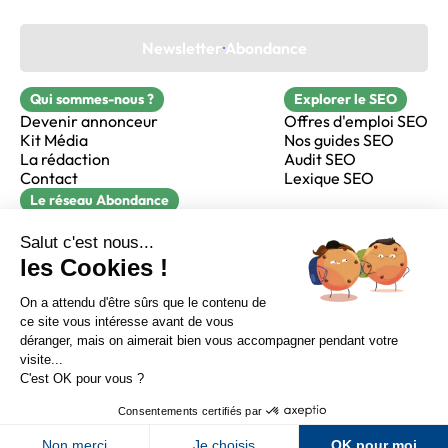
Newsletter Abondance
Qui sommes-nous ?
Explorer le SEO
Devenir annonceur
Offres d'emploi SEO
Kit Média
Nos guides SEO
La rédaction
Audit SEO
Contact
Lexique SEO
Le réseau Abondance
FormaSEO
Réacteur
alfie formation
Sur LinkedIn
Sur Youtube
Sur X
Sur Facebook
Crédits
Mentions légales
Newsletter Abondance
CGV
Confidentialité