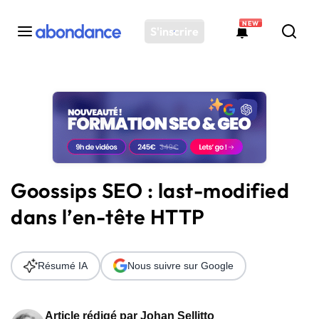
NEW
S'inscrire
Toutes les actus
Actus SEO
Plateforme
Outils
Solutions
Goossips SEO : last-modified
Ressources
dans l’en-tête HTTP
Audit SEO
Résumé IA
Nous suivre sur Google
Article rédigé par
Johan Sellitto