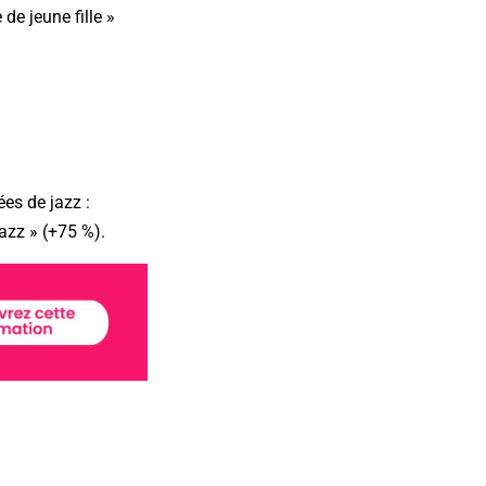
de jeune fille »
es de jazz :
jazz » (+75 %).