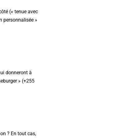
côté (« tenue avec
an personnalisée »
ui donneront à
seburger » (+255
non ? En tout cas,