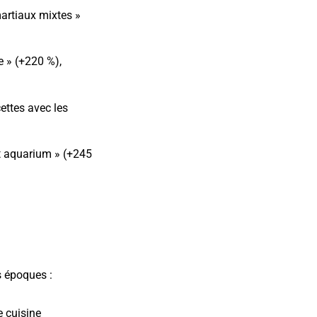
martiaux mixtes »
 » (+220 %),
cettes avec les
it aquarium » (+245
s époques :
e cuisine