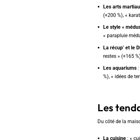
Les arts martia
(+200 %), « kara
Le style « médu
« parapluie méd
La récup’ et le D
restes » (+165 %
Les aquariums
%), « idées de te
Les tend
Du côté de la maiso
La cuisine
: « cu