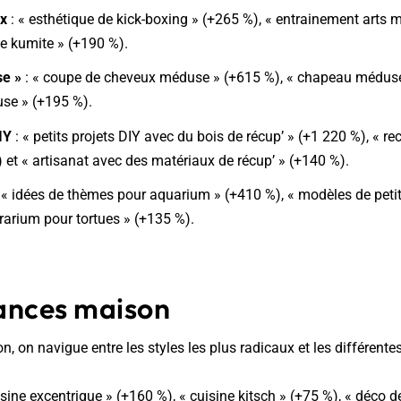
ux
: « esthétique de kick-boxing » (+265 %), « entrainement arts 
te kumite » (+190 %).
se »
: « coupe de cheveux méduse » (+615 %), « chapeau méduse
use » (+195 %).
IY
: « petits projets DIY avec du bois de récup’ » (+1 220 %), « re
) et « artisanat avec des matériaux de récup’ » (+140 %).
: « idées de thèmes pour aquarium » (+410 %), « modèles de pet
rrarium pour tortues » (+135 %).
ances maison
n, on navigue entre les styles les plus radicaux et les différente
isine excentrique » (+160 %), « cuisine kitsch » (+75 %), « déco d