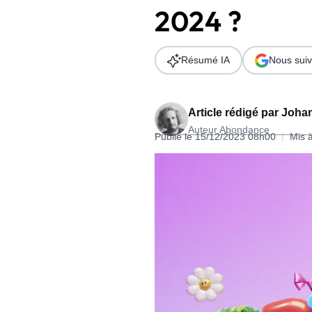
2024 ?
Wordpress
Télécharger l'Ebook
Shopify
Résumé IA
Nous suiv
PrestaShop
Article rédigé par
Johan
Auteur Abondance
Publié le 15/12/2023 08h00
|
Mis 
Formation SEO & GEO - Edition
244.30€ HT au lieu de 349€ pendant 1 mois !
Je découvre !