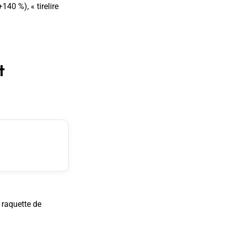
140 %), « tirelire
t
 raquette de