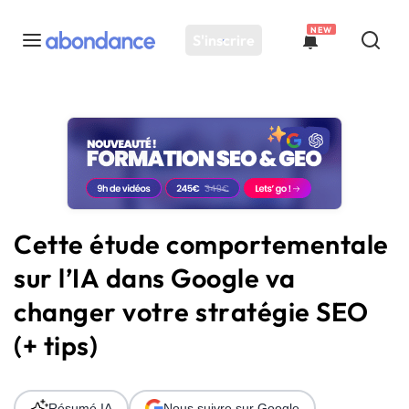
NEW
S'inscrire
Toutes les actus
Actus SEO
Plateforme
Outils
Solutions
Cette étude comportementale
Ressources
sur l’IA dans Google va
Audit SEO
changer votre stratégie SEO
(+ tips)
Résumé IA
Nous suivre sur Google