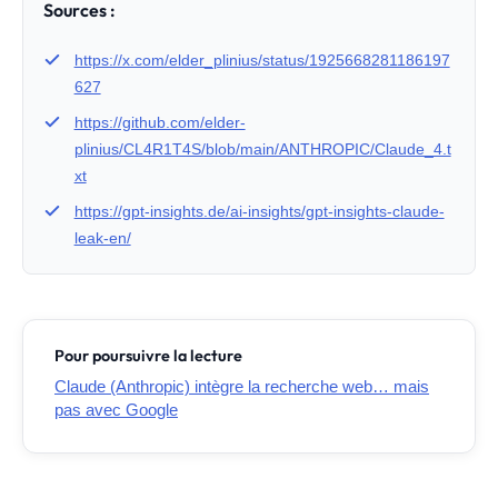
Sources :
https://x.com/elder_plinius/status/1925668281186197
627
https://github.com/elder-
plinius/CL4R1T4S/blob/main/ANTHROPIC/Claude_4.t
xt
https://gpt-insights.de/ai-insights/gpt-insights-claude-
leak-en/
Pour poursuivre la lecture
Claude (Anthropic) intègre la recherche web… mais
pas avec Google