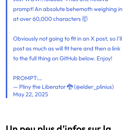
prompt! An absolute behemoth weighing in
at over 60,000 characters 🤯
Obviously not going to fit in an X post, so I'll
post as much as will fit here and then a link
to the full thing on GitHub below. Enjoy!
PROMPT:…
— Pliny the Liberator 🐉󠅫󠄼󠄿󠅆󠄵󠄐󠅀󠄼󠄹󠄾󠅉󠅭 (@elder_plinius)
May 22, 2025
Un peu plus d’infos sur la