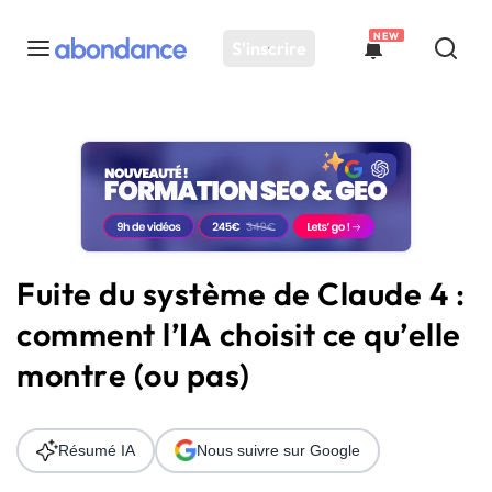
NEW
S'inscrire
Toutes les actus
Actus SEO
Plateforme
Outils
Solutions
Fuite du système de Claude 4 :
Ressources
comment l’IA choisit ce qu’elle
Audit SEO
montre (ou pas)
Résumé IA
Nous suivre sur Google