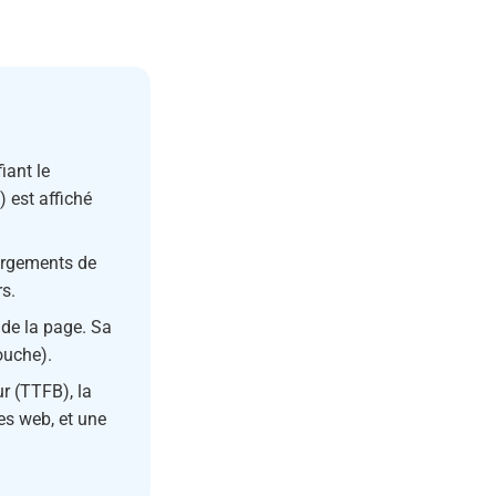
iant le
 est affiché
argements de
rs.
 de la page. Sa
touche).
r (TTFB), la
es web, et une