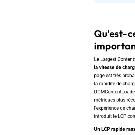
Qu'est-ce
importan
Le Largest Contentf
la vitesse de cha
page est très probab
la rapidité de cha
DOMContentLoaded n
métriques plus réc
l'expérience de cha
introduit le LCP co
Un LCP rapide rassur