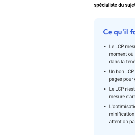
spécialiste du sujet
Ce qu'il f
Le LCP mesur
moment où le
dans la fenê
Un bon LCP 
pages pour g
Le LCP n'est
mesure s'arrê
L'optimisat
minification
attention par