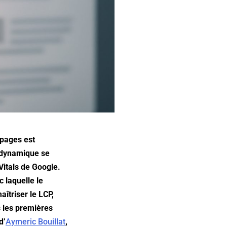
 pages est
e dynamique se
Vitals de Google.
c laquelle le
aîtriser le LCP,
s les premières
d’
Aymeric Bouillat
,