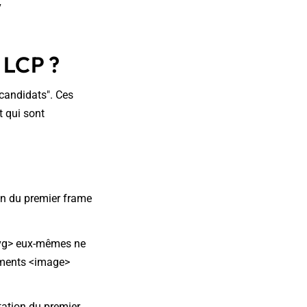
v
 LCP ?
"candidats". Ces
t qui sont
on du premier frame
<svg> eux-mêmes ne
léments <image>
tation du premier