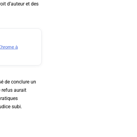
it d’auteur et des
 Chrome à
usé de conclure un
 refus aurait
pratiques
udice subi.