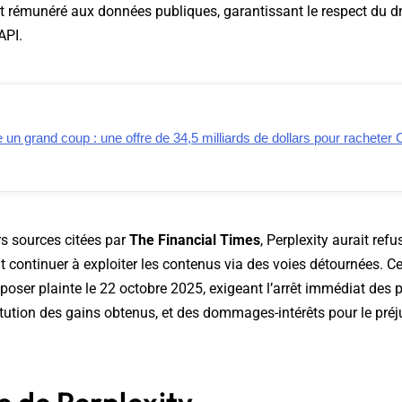
t rémunéré aux données publiques, garantissant le respect du dro
API.
e un grand coup : une offre de 34,5 milliards de dollars pour racheter
rs sources citées par
The Financial Times
, Perplexity aurait ref
nt continuer à exploiter les contenus via des voies détournées. Ce
poser plainte le 22 octobre 2025, exigeant l’arrêt immédiat des 
titution des gains obtenus, et des dommages-intérêts pour le préj