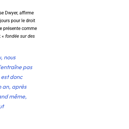
se Dwyer, affirme
jours pour le droit
 se présente comme
t «
fondée sur des
u, nous
n'entraîne pas
s est donc
un an, après
quand même,
ut