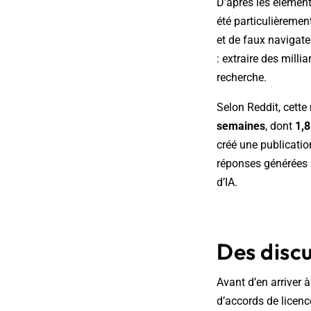
D’après les élément
été particulièremen
et de faux navigat
: extraire des mill
recherche.
Selon Reddit, cett
semaines
, dont
1,8
créé une publicatio
réponses générées pa
d’IA.
Des discu
Avant d’en arriver à
d’accords de licen