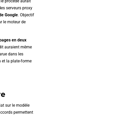
, le procédé aurait
 des serveurs proxy
 de Google
. Objectif
ar le moteur de
e pages en deux
ddit auraient même
parue dans les
 et la plate-forme
te
iat sur le modèle
accords permettent