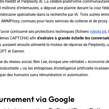
tre Reddit et Perplexity AI. La célèbre plateforme communautaire
0 millions d’internautes, a déposé une plainte devant la cour fé
méricaine spécialisée dans la recherche par IA. Trois autres entre
 AWMProxy, connues pour leurs services de collecte et de proxy.
’avoir contourné ses protections techniques (fichiers
robots.txt
,
ystèmes CAPTCHA) afin
d’extraire à grande échelle les conversa
 auraient ensuite alimenté le moteur de réponse de Perplexity, u
GPT et Gemini.
que du réseau social, Ben Lee, évoque une véritable «
économie de
industrielle
» où les entreprises d’intelligence artificielle rivalis
 par des humains sans rémunération ni autorisation.
urnement via Google