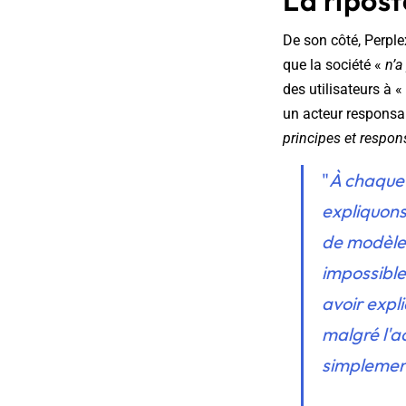
La ripost
De son côté, Perple
que la société «
n’a
des utilisateurs à «
un acteur responsab
principes et respon
"
À chaque 
expliquons
de modèles 
impossible 
avoir expl
malgré l'a
simplement