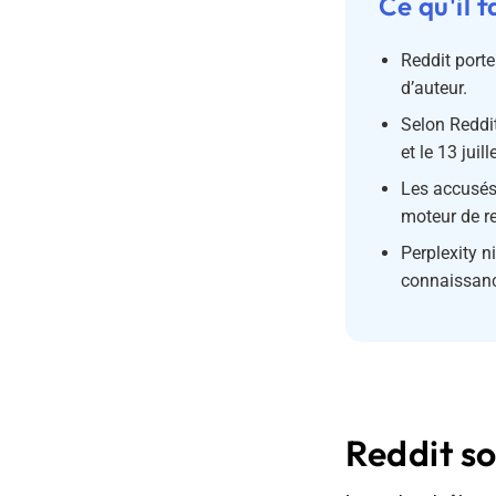
Ce qu'il f
Reddit porte
d’auteur.
Selon Reddit
et le 13 juil
Les accusés
moteur de r
Perplexity n
connaissanc
Reddit sor