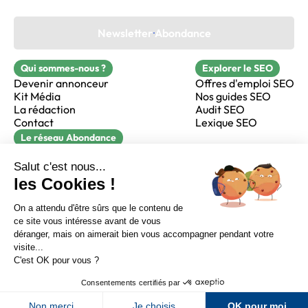
Newsletter Abondance
Qui sommes-nous ?
Explorer le SEO
Devenir annonceur
Offres d'emploi SEO
Kit Média
Nos guides SEO
La rédaction
Audit SEO
Contact
Lexique SEO
Le réseau Abondance
FormaSEO
Réacteur
alfie formation
Sur LinkedIn
Sur Youtube
Sur X
Sur Facebook
Crédits
Mentions légales
Newsletter Abondance
CGV
Confidentialité