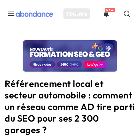
NEW
S'inscrire
Toutes les actus
Actus SEO
Plateforme
Outils
Solutions
Référencement local et
Ressources
secteur automobile : comment
Audit SEO
un réseau comme AD tire parti
du SEO pour ses 2 300
garages ?