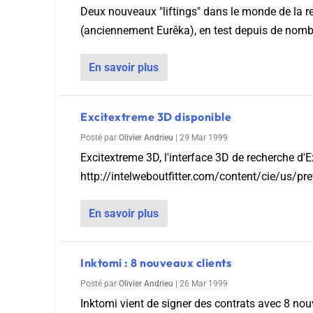
Wordpress
Deux nouveaux "liftings" dans le monde de la 
Télécharger l'Ebook
(anciennement Eurêka), en test depuis de nombr
Shopify
PrestaShop
En savoir plus
Excitextreme 3D disponible
Posté par
Olivier Andrieu
|
29 Mar 1999
Excitextreme 3D, l'interface 3D de recherche d'Exc
Formation SEO & GEO - Edition
http://intelweboutfitter.com/content/cie/us/pr
244.30€ HT au lieu de 349€ pendant 1 mois !
Je découvre !
En savoir plus
Inktomi : 8 nouveaux clients
Posté par
Olivier Andrieu
|
26 Mar 1999
Inktomi vient de signer des contrats avec 8 no