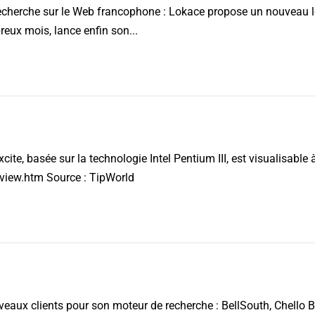
recherche sur le Web francophone : Lokace propose un nouveau l
eux mois, lance enfin son...
ite, basée sur la technologie Intel Pentium III, est visualisable à
 2026
eview.htm Source : TipWorld
uveaux clients pour son moteur de recherche : BellSouth, Chello