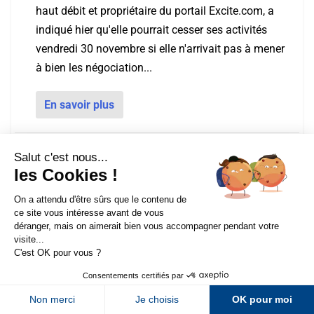
haut débit et propriétaire du portail Excite.com, a
indiqué hier qu'elle pourrait cesser ses activités
vendredi 30 novembre si elle n'arrivait pas à mener
à bien les négociation...
En savoir plus
Revenus en hausse pour Fast
Posté par
Olivier Andrieu
|
29 Nov 2001
Fast, propriétaire du moteur Alltheweb et qui
Sur LinkedIn
Sur Youtube
fournit également les résultats de recherche de
Lycos - entre autres-, a annoncé hier ses résultats
Sur X
Sur Facebook
financiers pour le troisième trimestre 2001 se
Newsletter Abondance
terminant fin septembre : CA de 9,6...
En savoir plus