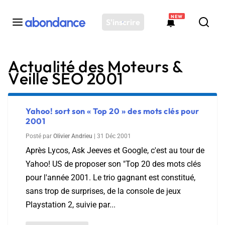
NEW
S'inscrire
Actualité des Moteurs &
Toutes les actus
Veille SEO 2001
Actus SEO
Plateforme
Outils
Yahoo! sort son « Top 20 » des mots clés pour
2001
Solutions
Posté par
Olivier Andrieu
|
31 Déc 2001
Ressources
Après Lycos, Ask Jeeves et Google, c'est au tour de
Audit SEO
Yahoo! US de proposer son "Top 20 des mots clés
pour l'année 2001. Le trio gagnant est constitué,
sans trop de surprises, de la console de jeux
Playstation 2, suivie par...