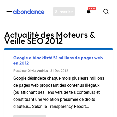
NEW
S'inscrire
Actualité des Moteurs &
Toutes les actus
Veille SEO 2012
Actus SEO
Plateforme
Outils
Google a blacklisté 51 millions de pages web
en 2012
Solutions
Posté par
Olivier Andrieu
|
31 Déc 2012
Ressources
Google désindexe chaque mois plusieurs millions
Audit SEO
de pages web proposant des contenus illégaux
(ou affichant des liens vers de tels contenus) et
constituant une violation présumée de droits
d'auteur... Selon le Transparency Report...