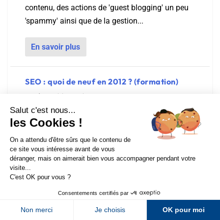
contenu, des actions de 'guest blogging' un peu
'spammy' ainsi que de la gestion...
En savoir plus
SEO : quoi de neuf en 2012 ? (formation)
Posté par
Olivier Andrieu
|
14 Nov 2012
Les Universités du Référencement proposent le 14
décembre prochain une journée pour présenter
toutes les nouveautés Google et SEO de 2012. Une
Sur LinkedIn
Sur Youtube
bonne façon de mettre ses connaissances à jour
et d'être sûr de ne rien avoir loupé...
Sur X
Sur Facebook
Newsletter Abondance
En savoir plus