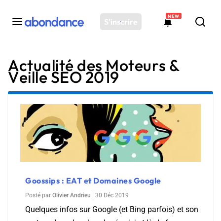
NEW
S'inscrire
Actualité des Moteurs &
Toutes les actus
Veille SEO 2019
Actus SEO
Plateforme
Outils
Solutions
Ressources
Audit SEO
Goossips : EAT et Domaines Google
Posté par
Olivier Andrieu
|
30 Déc 2019
Quelques infos sur Google (et Bing parfois) et son