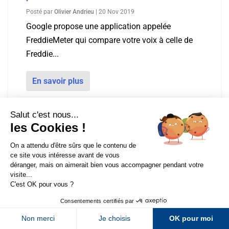
Posté par
Olivier Andrieu
|
20 Nov 2019
Google propose une application appelée
FreddieMeter qui compare votre voix à celle de
Freddie...
En savoir plus
Sur LinkedIn
Sur Youtube
Sur X
Sur Facebook
Retrouvez Abondance au SEO Camp Day
Newsletter Abondance
Lorraine le 6 décembre prochain à Metz
Posté par
Olivier Andrieu
|
20 Nov 2019