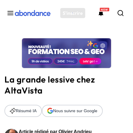
NEW
S'inscrire
Toutes les actus
Actus SEO
Plateforme
Outils
Solutions
La grande lessive chez
Ressources
AltaVista
Audit SEO
Résumé IA
Nous suivre sur Google
Article rédigé par
Olivier Andrieu