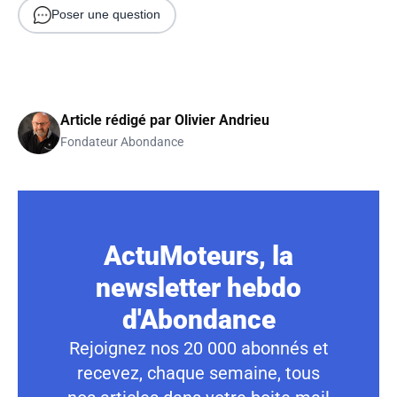
Poser une question
Article rédigé par
Olivier Andrieu
Fondateur Abondance
ActuMoteurs, la
newsletter hebdo
d'Abondance
Rejoignez nos 20 000 abonnés et
recevez, chaque semaine, tous