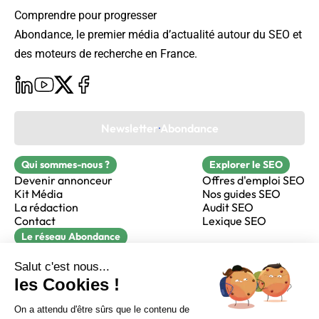
Comprendre pour progresser
Abondance, le premier média d’actualité autour du SEO et
des moteurs de recherche en France.
Newsletter Abondance
Qui sommes-nous ?
Explorer le SEO
Devenir annonceur
Offres d'emploi SEO
Kit Média
Nos guides SEO
La rédaction
Audit SEO
Contact
Lexique SEO
Le réseau Abondance
FormaSEO
Réacteur
alfie formation
Sur LinkedIn
Sur Youtube