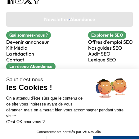
Newsletter Abondance
Qui sommes-nous ?
Explorer le SEO
Devenir annonceur
Offres d'emploi SEO
Kit Média
Nos guides SEO
La rédaction
Audit SEO
Contact
Lexique SEO
Le réseau Abondance
FormaSEO
Réacteur
alfie formation
Sur LinkedIn
Sur Youtube
Sur X
Sur Facebook
Crédits
Mentions légales
Newsletter Abondance
CGV