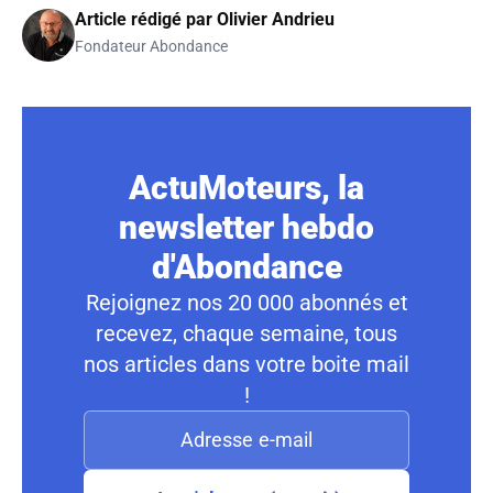
Article rédigé par
Olivier Andrieu
Fondateur Abondance
ActuMoteurs, la
newsletter hebdo
d'Abondance
Rejoignez nos 20 000 abonnés et
recevez, chaque semaine, tous
nos articles dans votre boite mail
!