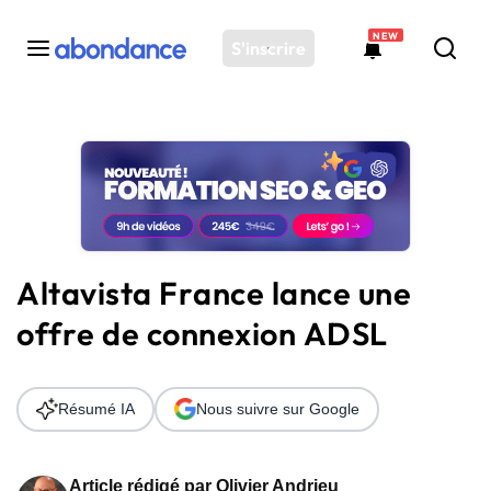
NEW
S'inscrire
Toutes les actus
Actus SEO
Plateforme
Outils
Solutions
Altavista France lance une
Ressources
offre de connexion ADSL
Audit SEO
Résumé IA
Nous suivre sur Google
Article rédigé par
Olivier Andrieu