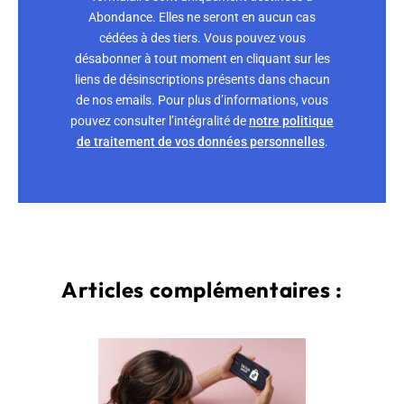
Abondance. Elles ne seront en aucun cas
cédées à des tiers. Vous pouvez vous
désabonner à tout moment en cliquant sur les
liens de désinscriptions présents dans chacun
de nos emails. Pour plus d’informations, vous
pouvez consulter l’intégralité de
notre politique
de traitement de vos données personnelles
.
Articles complémentaires :