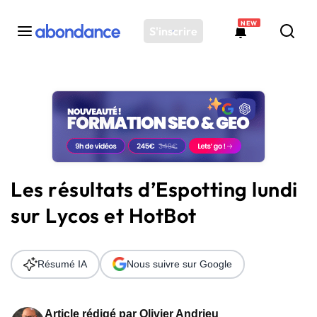
NEW
S'inscrire
Toutes les actus
Actus SEO
Plateforme
Outils
Solutions
Les résultats d’Espotting lundi
Ressources
sur Lycos et HotBot
Audit SEO
Résumé IA
Nous suivre sur Google
Article rédigé par
Olivier Andrieu