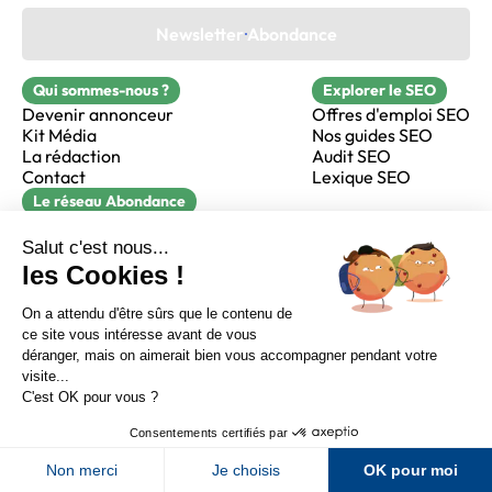
Newsletter Abondance
Qui sommes-nous ?
Explorer le SEO
Devenir annonceur
Offres d'emploi SEO
Kit Média
Nos guides SEO
La rédaction
Audit SEO
Contact
Lexique SEO
Le réseau Abondance
FormaSEO
Réacteur
alfie formation
Sur LinkedIn
Sur Youtube
Sur X
Sur Facebook
Crédits
Mentions légales
Newsletter Abondance
CGV
Confidentialité