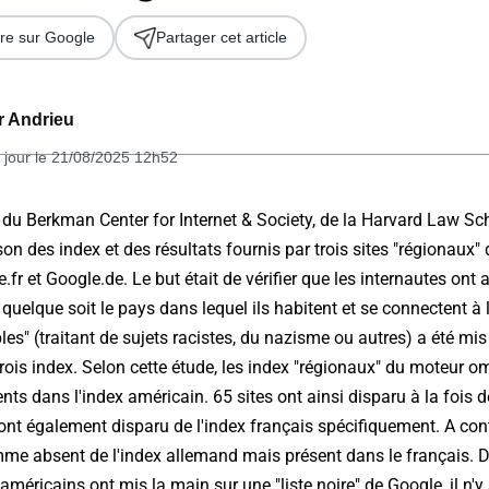
re sur Google
Partager cet article
er Andrieu
 jour le 21/08/2025 12h52
 du Berkman Center for Internet & Society, de la Harvard Law S
n des index et des résultats fournis par trois sites "régionaux" 
 2026
fr et Google.de. Le but était de vérifier que les internautes ont 
uelque soit le pays dans lequel ils habitent et se connectent à l'
bles" (traitant de sujets racistes, du nazisme ou autres) a été mis
trois index. Selon cette étude, les index "régionaux" du moteur om
nts dans l'index américain. 65 sites ont ainsi disparu à la fois d
ont également disparu de l'index français spécifiquement. A cont
omme absent de l'index allemand mais présent dans le français. De
américains ont mis la main sur une "liste noire" de Google, il n'y 