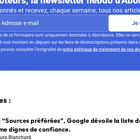
teurs, la newsletter hebdo d'Ab
nnés et recevez, chaque semaine, tous nos article
Je 
s de ce formulaire sont uniquement destinées à Abondance. Elles ne sero
tout moment en cliquant sur les liens de désinscriptions présents dans 
pouvez consulter l’intégralité de
notre politique de traitement de vos d
s :
 “Sources préférées”, Google dévoile la liste de
e dignes de confiance.
ura Blanchard