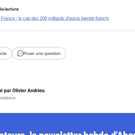
la lecture
ance : le cap des 200 milliards d’euros bientôt franchi
icle
Poser une question
gé par
Olivier Andrieu
ondance