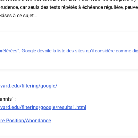
prudence, car seuls des tests répétés à échéance régulière, peuv
cises à ce sujet...
éférées”, Google dévoile la liste des sites qu’il considère comme di
rvard.edu/filtering/google/
annis" :
rvard.edu/filtering/google/results1.html
re Position/Abondance