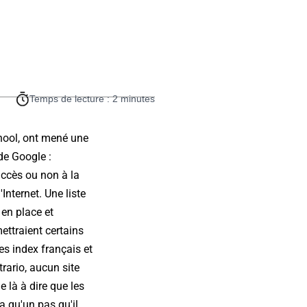
Temps de lecture : 2 minutes
chool, ont mené une
de Google :
accès ou non à la
Internet. Une liste
 en place et
ettraient certains
es index français et
rario, aucun site
 là à dire que les
a qu'un pas qu'il