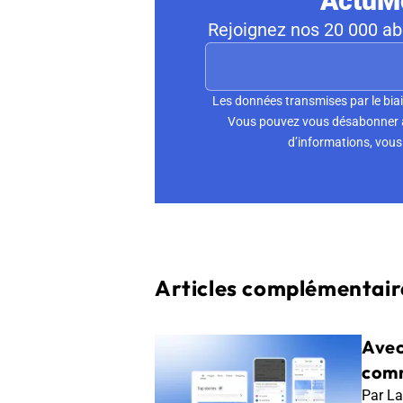
ActuMo
Rejoignez nos 20 000 abo
Les données transmises par le biai
Vous pouvez vous désabonner à 
d’informations, vous 
Articles complémentaire
Avec
comm
Par La