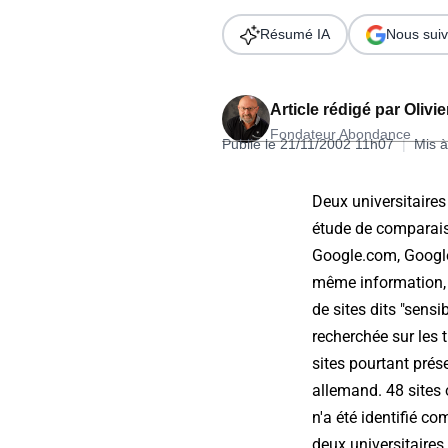
Wordpress
Télécharger l'Ebook
Résumé IA
Nous suiv
Shopify
PrestaShop
Article rédigé par
Olivi
Fondateur Abondance
Publié le 21/11/2002 11h07
|
Mis à
Deux universitaires
étude de comparaiso
Formation SEO & GEO - Edition
Google.com, Google.
244.30€ HT au lieu de 349€ pendant 1 mois !
même information, q
Je découvre !
de sites dits "sensi
recherchée sur les 
sites pourtant prése
allemand. 48 sites 
n'a été identifié c
deux universitaires 