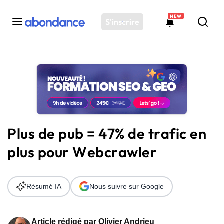
NEW
S'inscrire
Toutes les actus
Actus SEO
Plateforme
Outils
Solutions
Plus de pub = 47% de trafic en
Ressources
plus pour Webcrawler
Audit SEO
Résumé IA
Nous suivre sur Google
Article rédigé par
Olivier Andrieu