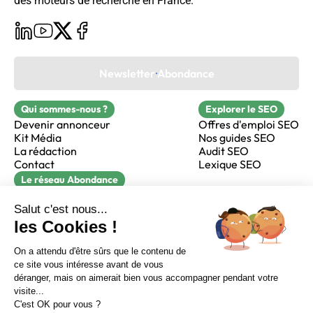
des moteurs de recherche en France.
Newsletter Abondance
Qui sommes-nous ?
Explorer le SEO
Devenir annonceur
Offres d'emploi SEO
Kit Média
Nos guides SEO
La rédaction
Audit SEO
Contact
Lexique SEO
Le réseau Abondance
FormaSEO
Réacteur
alfie formation
Sur LinkedIn
Sur Youtube
Sur X
Sur Facebook
Crédits