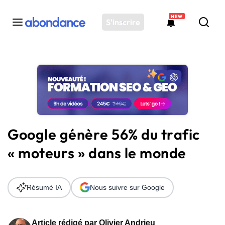
NEW
S'inscrire
Toutes les actus
Actus SEO
Plateforme
Outils
Solutions
Google génère 56% du trafic
Ressources
« moteurs » dans le monde
Audit SEO
Résumé IA
Nous suivre sur Google
Article rédigé par
Olivier Andrieu