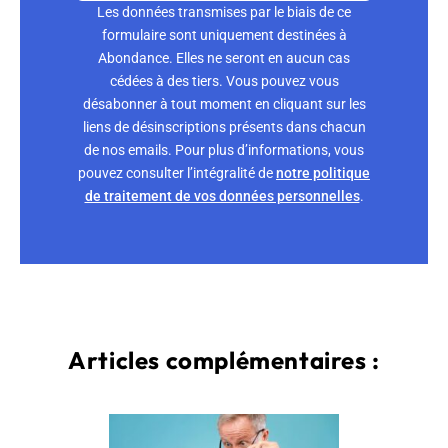
Les données transmises par le biais de ce
formulaire sont uniquement destinées à
Abondance. Elles ne seront en aucun cas
cédées à des tiers. Vous pouvez vous
désabonner à tout moment en cliquant sur les
liens de désinscriptions présents dans chacun
de nos emails. Pour plus d’informations, vous
pouvez consulter l’intégralité de
notre politique
de traitement de vos données personnelles
.
Articles complémentaires :