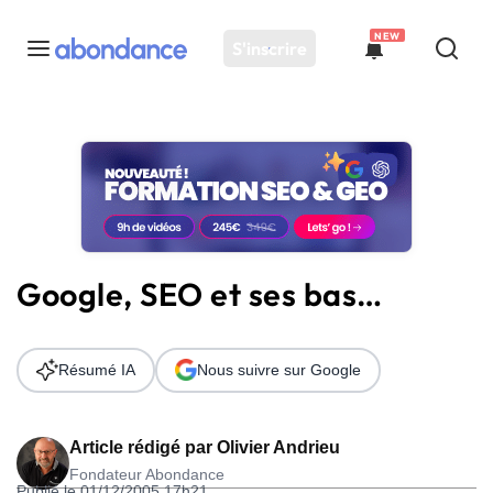
NEW
S'inscrire
Toutes les actus
Actus SEO
Plateforme
Outils
Solutions
Google, SEO et ses bas…
Ressources
Audit SEO
Résumé IA
Nous suivre sur Google
Article rédigé par
Olivier Andrieu
Fondateur Abondance
Publié le 01/12/2005 17h21