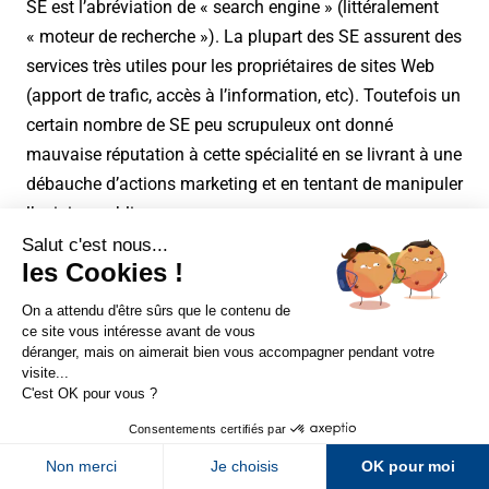
SE est l’abréviation de « search engine » (littéralement
« moteur de recherche »). La plupart des SE assurent des
services très utiles pour les propriétaires de sites Web
(apport de trafic, accès à l’information, etc). Toutefois un
certain nombre de SE peu scrupuleux ont donné
mauvaise réputation à cette spécialité en se livrant à une
débauche d’actions marketing et en tentant de manipuler
l’opinion publique.
Mefiez vous des SE qui violent ouvertement le droit de la
propriété intellectuelle.
Sur LinkedIn
Sur Youtube
Diffile à croire, mais des SE négligent pourtant ce droit
Sur X
Sur Facebook
fondamental en numérisant des livres sans en détenir
les droits, ou en vendant des liens sponsorisés utilisant
Newsletter Abondance
abusivement de marques déposées.
Nous vous conseillons de veiller attentivement à