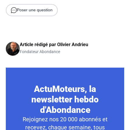
Poser une question
Article rédigé par
Olivier Andrieu
Fondateur Abondance
ActuMoteurs, la
newsletter hebdo
d'Abondance
Rejoignez nos 20 000 abonnés et
recevez, chaque semaine, tous