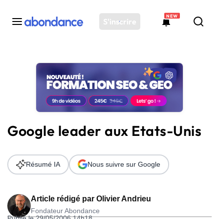
NEW
S'inscrire
Toutes les actus
Actus SEO
Plateforme
Outils
Solutions
Google leader aux Etats-Unis
Ressources
Audit SEO
Résumé IA
Nous suivre sur Google
Article rédigé par
Olivier Andrieu
Fondateur Abondance
Publié le 29/05/2006 14h18