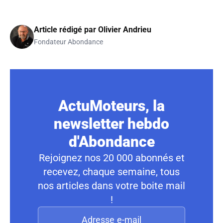
Article rédigé par
Olivier Andrieu
Fondateur Abondance
ActuMoteurs, la
newsletter hebdo
d'Abondance
Rejoignez nos 20 000 abonnés et
recevez, chaque semaine, tous
nos articles dans votre boite mail
!