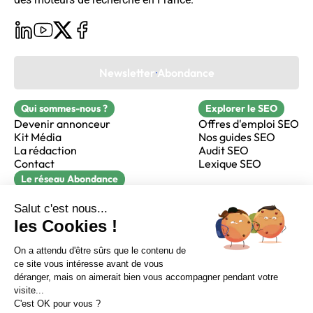
Newsletter Abondance
Qui sommes-nous ?
Explorer le SEO
Devenir annonceur
Offres d'emploi SEO
Kit Média
Nos guides SEO
La rédaction
Audit SEO
Contact
Lexique SEO
Le réseau Abondance
FormaSEO
Réacteur
alfie formation
Sur LinkedIn
Sur Youtube
Sur X
Sur Facebook
Crédits