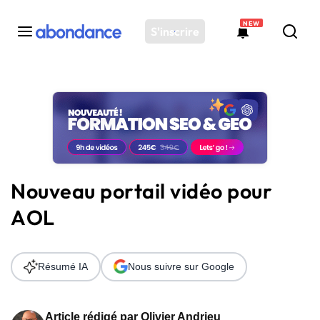
NEW
S'inscrire
Toutes les actus
Actus SEO
Plateforme
Outils
Solutions
Nouveau portail vidéo pour
Ressources
AOL
Audit SEO
Résumé IA
Nous suivre sur Google
Article rédigé par
Olivier Andrieu