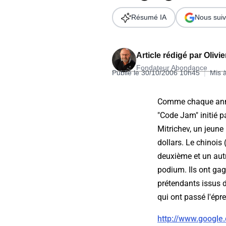
Wordpress
Télécharger l'Ebook
Résumé IA
Nous suiv
Shopify
PrestaShop
Article rédigé par
Olivi
Fondateur Abondance
Publié le 30/10/2006 10h45
|
Mis 
Comme chaque anné
"Code Jam" initié pa
Formation SEO & GEO - Edition
Mitrichev, un jeune
244.30€ HT au lieu de 349€ pendant 1 mois !
dollars. Le chinois
Je découvre !
deuxième et un autr
podium. Ils ont ga
prétendants issus d
qui ont passé l'épr
http://www.google