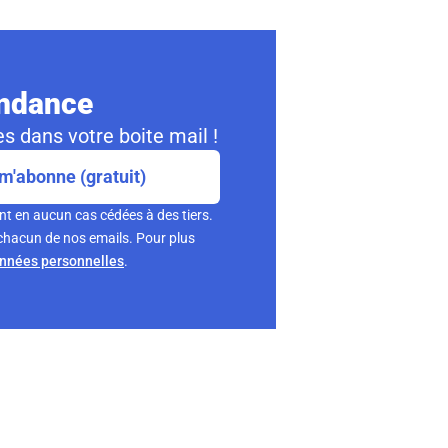
ondance
s dans votre boite mail !
m'abonne (gratuit)
nt en aucun cas cédées à des tiers.
chacun de nos emails. Pour plus
onnées personnelles
.