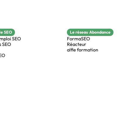
le SEO
Le réseau Abondance
emploi SEO
FormaSEO
s SEO
Réacteur
alfie formation
SEO