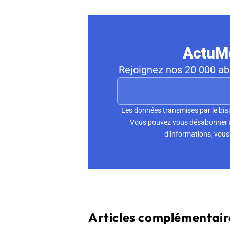
ActuMo
Rejoignez nos 20 000 abo
Les données transmises par le biai
Vous pouvez vous désabonner à 
d’informations, vous 
Articles complémentaire