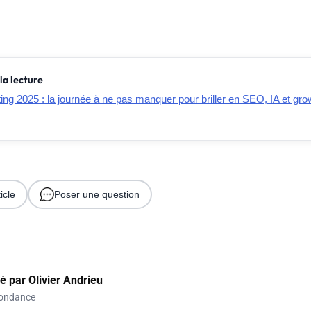
la lecture
g 2025 : la journée à ne pas manquer pour briller en SEO, IA et gro
icle
Poser une question
gé par
Olivier Andrieu
ondance