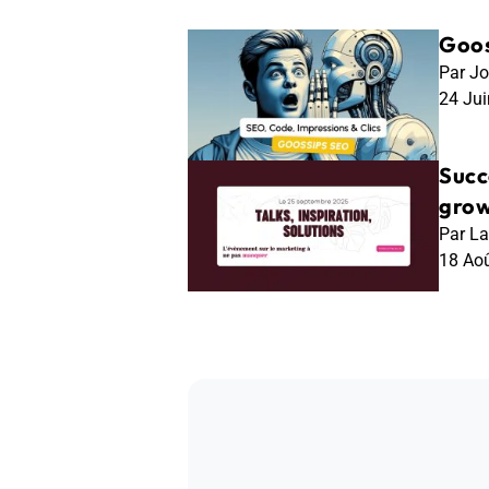
Goos
Par Jo
24 Ju
Succ
grow
Par La
18 Ao