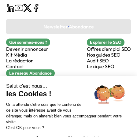
Newsletter Abondance
Qui sommes-nous ?
Explorer le SEO
Devenir annonceur
Offres d'emploi SEO
Kit Média
Nos guides SEO
La rédaction
Audit SEO
Contact
Lexique SEO
Le réseau Abondance
FormaSEO
Réacteur
alfie formation
Sur LinkedIn
Sur Youtube
Sur X
Sur Facebook
Crédits
Mentions légales
Newsletter Abondance