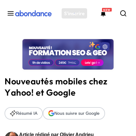
NEW
S'inscrire
Toutes les actus
Actus SEO
Plateforme
Outils
Solutions
Nouveautés mobiles chez
Ressources
Yahoo! et Google
Audit SEO
Résumé IA
Nous suivre sur Google
Article rédigé par
Olivier Andrieu