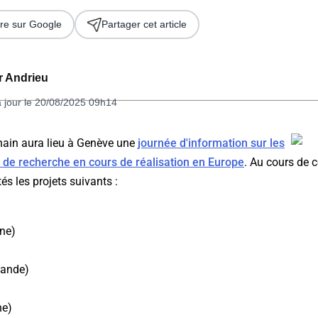
re sur Google
Partager cet article
er Andrieu
à jour le 20/08/2025 09h14
hain aura lieu à Genève une
journée d'information sur les
 de recherche en cours de réalisation en Europe
. Au cours de c
 2026
s les projets suivants :
ne)
lande)
ne)