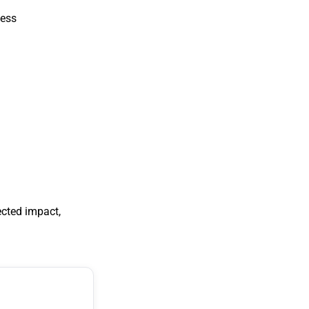
ness
ected impact,