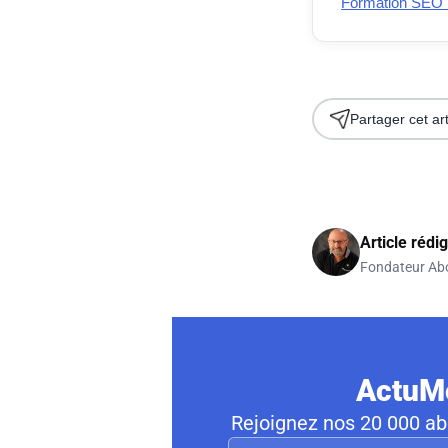
Formation SEO :
Partager cet art
Article rédi
Fondateur Ab
ActuMo
Rejoignez nos 20 000 abo