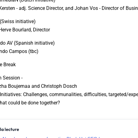
Kersten - adj. Science Director, and Johan Vos - Director of Busi
(Swiss initiative)
Herve Bourlard, Director
do AV (Spanish initiative)
ando Campos (tbc)
ee Break
n Session -
ozha Boujemaa and Christoph Dosch
nitiatives: Challenges, communalities, difficulties, targeted/exp
What could be done together?
la lecture