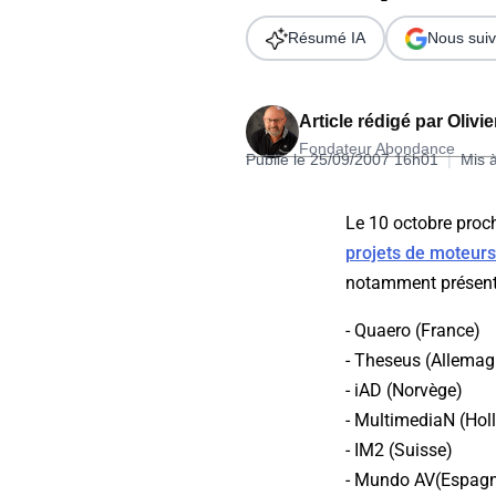
Wordpress
Télécharger l'Ebook
Résumé IA
Nous suiv
Shopify
PrestaShop
Article rédigé par
Olivi
Fondateur Abondance
Publié le 25/09/2007 16h01
|
Mis 
Le 10 octobre proc
projets de moteurs
Formation SEO & GEO - Edition
notamment présenté
244.30€ HT au lieu de 349€ pendant 1 mois !
- Quaero (France)
Je découvre !
- Theseus (Allemag
- iAD (Norvège)
- MultimediaN (Hol
- IM2 (Suisse)
- Mundo AV(Espag