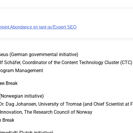
rejoint Abondance en tant qu’Expert SEO
seus (German governmental initiative)
alf Schäfer, Coordinator of the Content Technology Cluster (CT
 Program Management
fee Break
(Norwegian initiative)
Dr. Dag Johansen, University of Tromsø (and Chief Scientist at
r Innovation, The Research Council of Norway
h Break
timediaN (Dutch initiative)