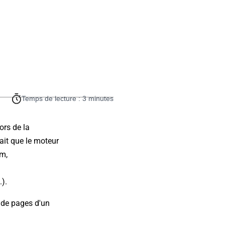
Temps de lecture : 3 minutes
ors de la
rait que le moteur
om,
).
e de pages d'un