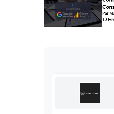
Cons
Par Ma
10 Fé