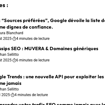
s :
 “Sources préférées”, Google dévoile la liste de
e dignes de confiance.
ura Blanchard
ût 2025
·
4 minutes de lecture
sips SEO : MUVERA & Domaines génériques
han Sellitto
ût 2025
·
6 minutes de lecture
le Trends : une nouvelle API pour exploiter le
e jamais
han Sellitto
l 2025
·
4 minutes de lecture
rendre votre trafic SEO comme jamais avec la