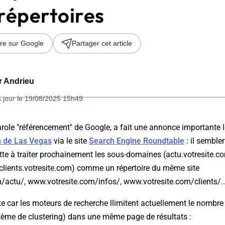
répertoires
re sur Google
Partager cet article
er Andrieu
à jour le 19/08/2025 15h49
 2026
arole "référencement" de Google, a fait une annonce importante l
 de Las Vegas
via le site
Search Engine Roundtable
: il semble
te à traiter prochainement les sous-domaines (actu.votresite.c
 clients.votresite.com) comme un répertoire du même site
/actu/, www.votresite.com/infos/, www.votresite.com/clients/...
te car les moteurs de recherche llimitent actuellement le nombr
stème de
clustering
) dans une même page de résultats :