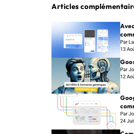
Articles complémentaire
Avec
comm
Par La
13 Ao
Goos
Par Jo
12 Ao
Goog
comm
Par Jo
24 Jui
Comp