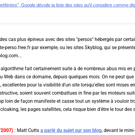
éférées”, Google dévoile la liste des sites qu’il considère comme di
des cas plus épineux avec des sites "persos" hébergés par certai
te-perso.free.fr par exemple, ou les sites Skyblog, qui se présen
log.com...
 algorithme fait certainement suite à de nombreux abus mis en p
du Web dans ce domaine, depuis quelques mois. On ne peut que 
, excellentes pour la visibilité d'un site lorsqu'elles sont mises 
onstructive, soient souvent combattues
in fine
par les moteurs suite
rop loin de façon manifeste et casse tout un système à vouloir tr
 cloaking, les pages satellites, cela risque bien d'être le tour de
/2007)
: Matt Cutts
a parlé du sujet sur son blog
, devant le min