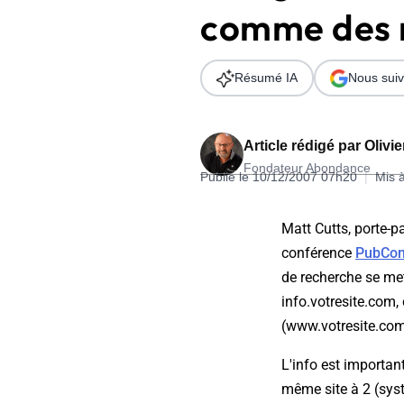
comme des 
Wordpress
Télécharger l'Ebook
Shopify
Résumé IA
Nous suiv
PrestaShop
Article rédigé par
Olivi
Fondateur Abondance
Publié le 10/12/2007 07h20
|
Mis 
Formation SEO & GEO - Edition
Matt Cutts, porte-p
244.30€ HT au lieu de 349€ pendant 1 mois !
conférence
PubCon
Je découvre !
de recherche se met
info.votresite.com,
(www.votresite.com
L'info est importan
même site à 2 (sy